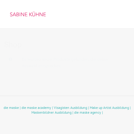
Shop
Es wurden keine Produkte gefunden, die deiner
Auswahl entsprechen.
die maske |
die maske academy |
Visagisten Ausbildung |
Make up Artist Ausbildung |
Maskenbildner Ausbildung |
die maske agency |